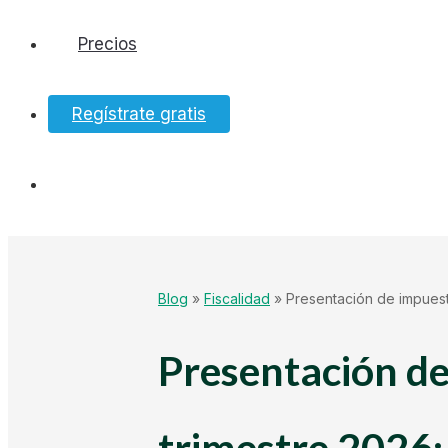
Precios
Software
Regístrate gratis
Bancos
Tesorería
Hacienda
Blog
»
Fiscalidad
»
Presentación de impuest
Ecommerce
Presentación de
Mundo Startup
trimestre 2026: