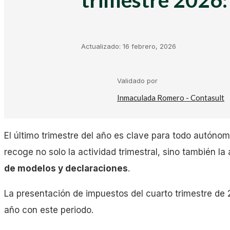
Kit Digital
Plantillas Facturación
Actualizado:
16 febrero, 2026
Plantillas Negocio
Validado por
Inmaculada Romero - Contasult
Asesorías
El último trimestre del año es clave para todo autónomo
Gestorías
recoge no solo la actividad trimestral, sino también la
de modelos y declaraciones
.
Laboral
La presentación de impuestos del cuarto trimestre de
año con este periodo.
Empresas