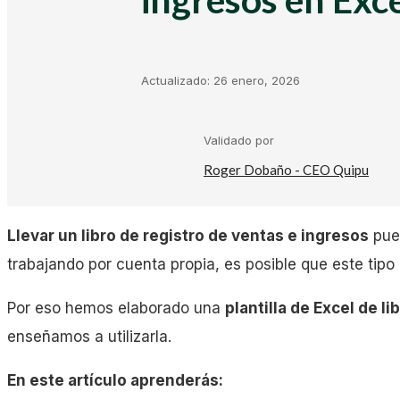
Kit Digital
Plantillas Facturación
Actualizado:
26 enero, 2026
Plantillas Negocio
Validado por
Roger Dobaño - CEO Quipu
Asesorías
Llevar un libro de registro de ventas e ingresos
pued
Gestorías
trabajando por cuenta propia, es posible que este tipo
Por eso hemos elaborado una
plantilla de Excel de l
Laboral
enseñamos a utilizarla.
En este artículo aprenderás:
Empresas