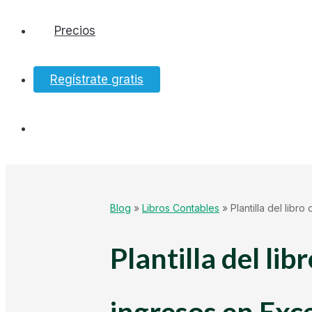
Precios
Software
Regístrate gratis
Bancos
Tesorería
Hacienda
Blog
»
Libros Contables
»
Plantilla del lib
Ecommerce
Plantilla del lib
Mundo Startup
ingresos en Exc