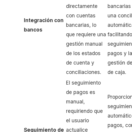
directamente
bancarias
con cuentas
una concil
Integración con
bancarias, lo
automátic
bancos
que requiere una
facilitando
gestión manual
seguimien
de los estados
pagos y l
de cuenta y
gestión de
conciliaciones.
de caja.
El seguimiento
de pagos es
Proporcio
manual,
seguimien
requiriendo que
automátic
el usuario
pagos, co
Seguimiento de
actualice