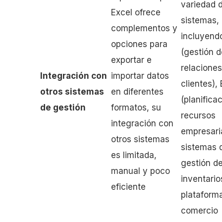
variedad 
Excel ofrece
sistemas,
complementos y
incluyen
opciones para
(gestión d
exportar e
relacione
Integración con
importar datos
clientes),
otros sistemas
en diferentes
(planifica
de gestión
formatos, su
recursos
integración con
empresaria
otros sistemas
sistemas 
es limitada,
gestión d
manual y poco
inventario
eficiente
plataform
comercio