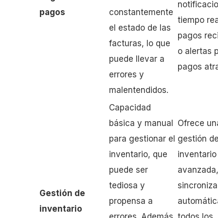
notificaci
pagos
constantemente
tiempo rea
el estado de las
pagos rec
facturas, lo que
o alertas 
puede llevar a
pagos atr
errores y
malentendidos.
Capacidad
básica y manual
Ofrece un
para gestionar el
gestión d
inventario, que
inventario
puede ser
avanzada
tediosa y
sincroniz
Gestión de
propensa a
automáti
inventario
errores. Además,
todos los