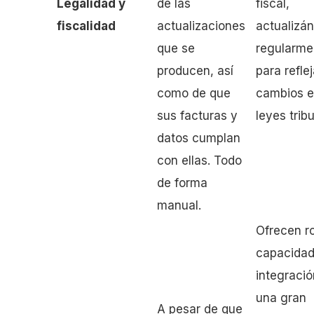
Legalidad y
de las
fiscal,
fiscalidad
actualizaciones
actualizá
que se
regularme
producen, así
para reflej
como de que
cambios e
sus facturas y
leyes tribu
datos cumplan
con ellas. Todo
de forma
manual.
Ofrecen r
capacidad
integraci
una gran
A pesar de que