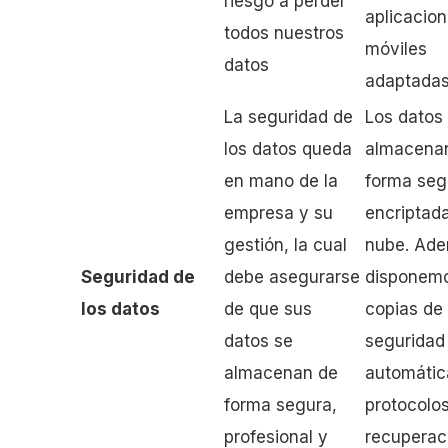
riesgo a perder
aplicacio
todos nuestros
móviles
datos
adaptadas
La seguridad de
Los datos
los datos queda
almacena
en mano de la
forma seg
empresa y su
encriptada
gestión, la cual
nube. Ad
Seguridad de
debe asegurarse
disponem
los datos
de que sus
copias de
datos se
seguridad
almacenan de
automátic
forma segura,
protocolo
profesional y
recuperac