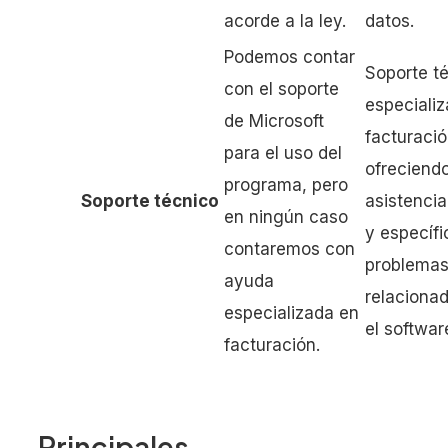
acorde a la ley.
datos.
Podemos contar
Soporte t
con el soporte
especiali
de Microsoft
facturació
para el uso del
ofreciend
programa, pero
Soporte técnico
asistencia
en ningún caso
y específi
contaremos con
problema
ayuda
relaciona
especializada en
el softwar
facturación.
Principales