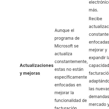
electrónic
más.
Recibe
actualiza
Aunque el
constante
programa de
enfocadas
Microsoft se
mejorar y
actualiza
expandir l
constantemente,
Actualizaciones
capacidad
estas no están
y mejoras
facturació
específicamente
adaptánd
enfocadas en
las nueva
mejorar la
demandas
funcionalidad de
mercado y
facturación.