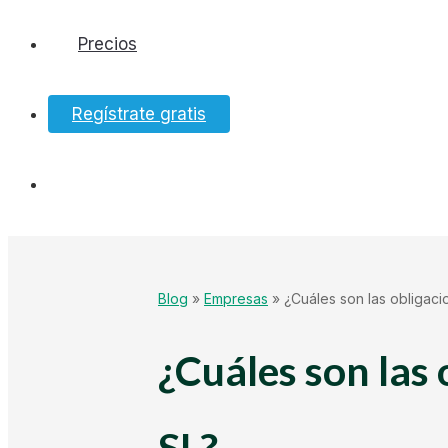
Precios
Software
Regístrate gratis
Bancos
Tesorería
Hacienda
Blog
»
Empresas
»
¿Cuáles son las obligaci
Ecommerce
¿Cuáles son las 
Mundo Startup
SL?