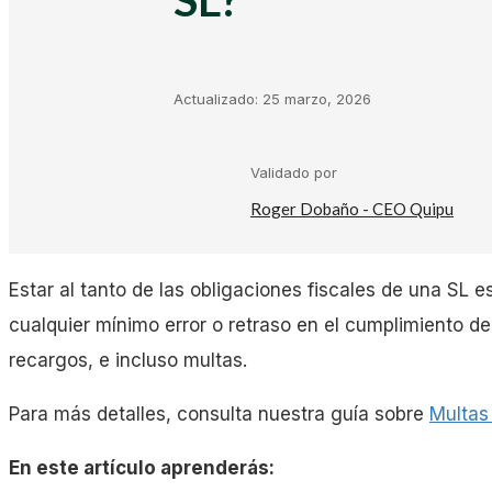
Kit Digital
Plantillas Facturación
Actualizado:
25 marzo, 2026
Plantillas Negocio
Validado por
Roger Dobaño - CEO Quipu
Asesorías
Estar al tanto de las obligaciones fiscales de una SL e
Gestorías
cualquier mínimo error o retraso en el cumplimiento de
recargos, e incluso multas.
Laboral
Para más detalles, consulta nuestra guía sobre
Multas
En este artículo aprenderás:
Empresas