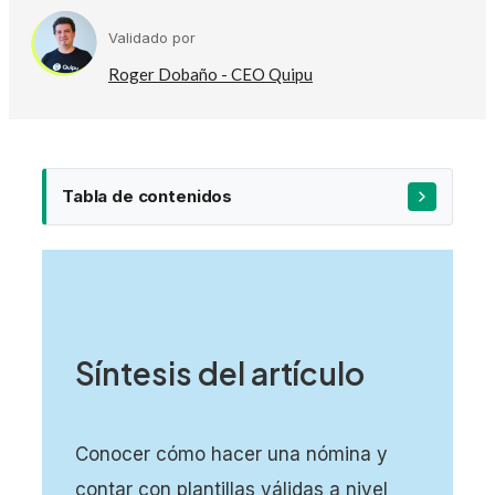
Validado por
Roger Dobaño - CEO Quipu
Tabla de contenidos
Plantilla de nómina en Excel – Descargar
Síntesis del artículo
Plantilla de nómina en Word – Descargar
Plantilla de nómina en PDF – Descargar
Conocer cómo hacer una nómina y
contar con plantillas válidas a nivel