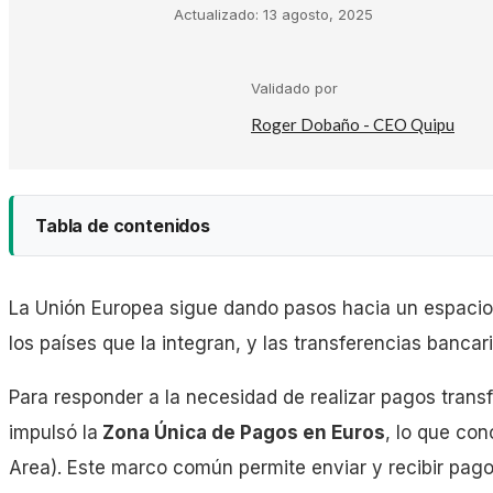
Actualizado:
13 agosto, 2025
Kit Digital
Validado por
Plantillas Facturación
Roger Dobaño - CEO Quipu
Plantillas Negocio
Tabla de contenidos
Asesorías
La Unión Europea sigue dando pasos hacia un espacio 
Gestorías
los países que la integran, y las transferencias banca
Transferencias
Para responder a la necesidad de realizar pagos transf
Laboral
Domiciliaciones
impulsó la
Zona Única de Pagos en Euros
, lo que co
Tarjetas bancarias
Area). Este marco común permite enviar y recibir pago
Empresas