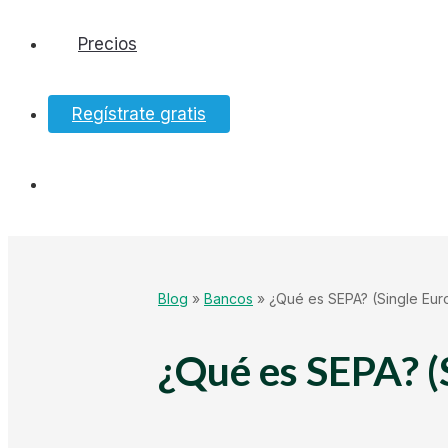
Precios
Software
Regístrate gratis
Bancos
Tesorería
Hacienda
Blog
»
Bancos
»
¿Qué es SEPA? (Single Eur
Ecommerce
¿Qué es SEPA? (
Mundo Startup