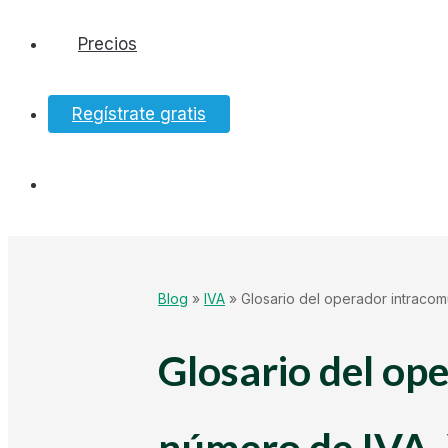
Precios
Software
Regístrate gratis
Bancos
Tesorería
Hacienda
Blog
»
IVA
»
Glosario del operador intracom
Ecommerce
Glosario del op
Mundo Startup
número de IVA,