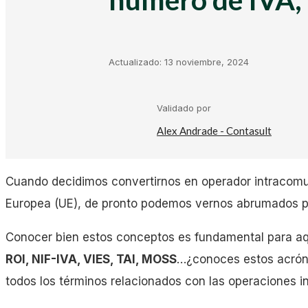
Kit Digital
Plantillas Facturación
Actualizado:
13 noviembre, 2024
Plantillas Negocio
Validado por
Alex Andrade - Contasult
Asesorías
Cuando decidimos convertirnos en operador intracomunit
Gestorías
Europea (UE), de pronto podemos vernos abrumados 
Conocer bien estos conceptos es fundamental para aqu
Laboral
ROI, NIF-IVA, VIES, TAI, MOSS
…¿conoces estos acróni
todos los términos relacionados con las operaciones i
Empresas