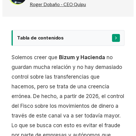
Roger Dobaño - CEO Quipu
Tabla de contenidos
Solemos creer que
Bizum y Hacienda
no
guardan mucha relación y no hay demasiado
¿Aplican los 10.000 € anuales entre particulares?
control sobre las transferencias que
hacemos, pero se trata de una creencia
errónea. De hecho, a partir de 2026, el control
Fin del umbral de 3.000 € y control de
transferencias
del Fisco sobre los movimientos de dinero a
Empresas y autónomos: acceso mensual de la
través de este canal va a ser todavía mayor.
AEAT a operaciones
Lo que se busca con esto es evitar el fraude
por parte de empresas y autónomos que