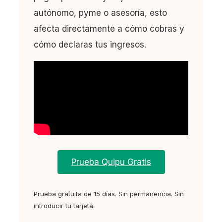
¿Desde cuándo aplica exactamente el cambio del
autónomo, pyme o asesoría, esto
RD 253/2025?
afecta directamente a cómo cobras y
cómo declaras tus ingresos.
Prueba Quipu Gratis
Prueba gratuita de 15 días. Sin permanencia. Sin
introducir tu tarjeta.