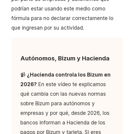
Señales de riesgo: patrones no habituales y
podrían estar usando este medio como
recurrencia
fórmula para no declarar correctamente lo
que ingresan por su actividad.
Factura y registro contable (libro de ingresos)
Modelos 303, 130, 390, 100, 111 y 190
Autónomos, Bizum y Hacienda
Desde 600 € hasta 50-150% y umbral de delito
(>120.000 €)
📹
¿Hacienda controla los Bizum en
2026?
En este vídeo te explicamos
Conceptos claros en el Bizum y separar cuentas
qué cambia con las nuevas normas
(personal/pro)
sobre Bizum para autónomos y
empresas y por qué, desde 2026, los
¿Debo declarar un Bizum de alquiler?
bancos informan a Hacienda de los
¿Puede Hacienda pedirme mis Bizum a amigos?
pagos por Bizum y tarjeta. Si eres