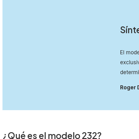
Sínt
🚀 Descarga aquí el Modelo 232 para rellenarlo por tu c
El mode
exclusi
determi
Roger 
¿Qué es el modelo 232?