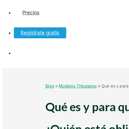
Precios
Software
Regístrate gratis
Bancos
Tesorería
Hacienda
Blog
»
Modelos Tributarios
»
Qué es y para 
Ecommerce
Qué es y para q
Mundo Startup
¿Quién está obl