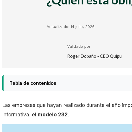
Kit Digital
Plantillas Facturación
Actualizado:
14 julio, 2026
Plantillas Negocio
Validado por
Roger Dobaño - CEO Quipu
Asesorías
Tabla de contenidos
Gestorías
Las empresas que hayan realizado durante el año impon
Laboral
informativa:
el modelo 232
.
Empresas