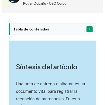
Roger Dobaño - CEO Quipu
Tabla de contenidos
Síntesis del artículo
Una nota de entrega o albarán es un
1 – Lugar, fecha de emisión y número de
documento
documento vital para registrar la
2 – Datos del emisor y del receptor
recepción de mercancías. En esta
3 – Lugar y fecha de entrega