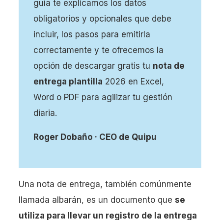
guía te explicamos los datos
4 – Descripción del producto y cantidad
obligatorios y opcionales que debe
5 – Firma del comprador
incluir, los pasos para emitirla
correctamente y te ofrecemos la
opción de descargar gratis tu
nota de
Software de facturación
entrega plantilla
2026 en Excel,
Descargar plantilla de nota de entrega en Excel
Word o PDF para agilizar tu gestión
(2026)
diaria.
Descargar plantilla de nota de entrega en Word y
PDF
Roger Dobaño · CEO de Quipu
Tipos de plantillas: Valorizada vs Sin Valorar
Una nota de entrega, también comúnmente
llamada albarán, es un documento que
se
¿Tiene validez legal una nota de entrega?
utiliza para llevar un registro de la entrega