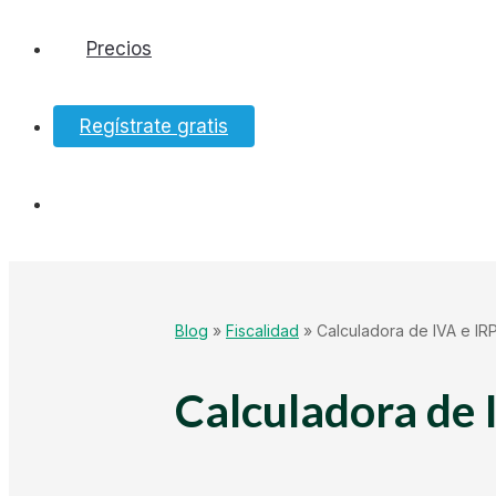
Precios
Software
Regístrate gratis
Bancos
Tesorería
Hacienda
Blog
»
Fiscalidad
»
Calculadora de IVA e IR
Ecommerce
Calculadora de 
Mundo Startup