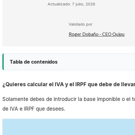
Actualizado:
7 julio, 2026
Kit Digital
Validado por
Plantillas Facturación
Roger Dobaño - CEO Quipu
Plantillas Negocio
Tabla de contenidos
Asesorías
¿Quieres calcular el IVA y el IRPF que debe de lleva
Gestorías
Solamente debes de introducir la base imponible o el t
de IVA e IRPF que desees.
Laboral
Empresas