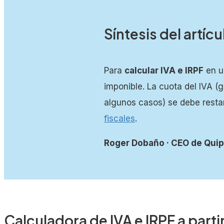
¿Cómo se calcula el IRPF e IVA en una factura?
Síntesis del artícu
¿Cómo calcular la base imponible con IVA e IRPF?
¿Cómo hacer una factura con IVA y retención?
Para
calcular IVA e IRPF
en un
imponible. La cuota del IVA (
algunos casos) se debe resta
fiscales
.
Roger Dobaño · CEO de Qui
Calculadora de IVA e IRPF a parti