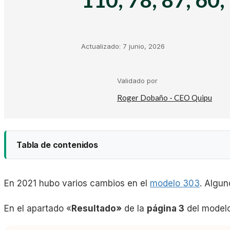
Kit Digital
Plantillas Facturación
Actualizado:
7 junio, 2026
Plantillas Negocio
Validado por
Roger Dobaño - CEO Quipu
Asesorías
Tabla de contenidos
Gestorías
En 2021 hubo varios cambios en el
modelo 303
. Algun
Laboral
Casilla 67: cuotas a compensar pendientes de periodos
En el apartado «
Casilla 110: (ex casilla 67)
Resultado»
de la
página 3
del modelo
Empresas
Casilla 78: cuotas a compensar aplicadas en este perío