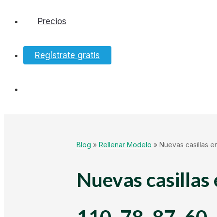
Precios
Software
Regístrate gratis
Bancos
Tesorería
Hacienda
Blog
»
Rellenar Modelo
»
Nuevas casillas en
Ecommerce
Nuevas casillas 
Mundo Startup
110, 78, 87, 60,