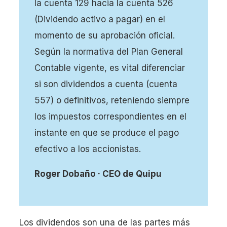
la cuenta 129 hacia la cuenta 526
(Dividendo activo a pagar) en el
momento de su aprobación oficial.
Según la normativa del Plan General
Contable vigente, es vital diferenciar
si son dividendos a cuenta (cuenta
¿Cómo se registra contablemente un dividendo?
557) o definitivos, reteniendo siempre
¿Cómo se contabilizan los dividendos por pagar?
los impuestos correspondientes en el
¿Qué es la cuenta 557?
instante en que se produce el pago
Otros artículos relacionados
efectivo a los accionistas.
Roger Dobaño · CEO de Quipu
Los dividendos son una de las partes más