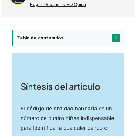
Roger Dobaño - CEO Quipu
Tabla de contenidos
Estructura completa y significado de los dígitos
Síntesis del artículo
del número de cuenta (IBAN y CCC)
¿Qué indican los primeros dígitos del código de
entidad bancaria?
El
código de entidad bancaria
es un
número de cuatro cifras indispensable
para identificar a cualquier banco o