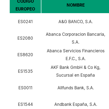
CÓDIGO
NOMBRE
EUROPEO
ES0241
A&G BANCO, S.A.
Abanca Corporacion Bancaria,
ES2080
S.A.
Abanca Servicios Financieros
ES8620
E.F.C., S.A.
AKF Bank GmbH & Co Kg,
ES1535
Sucursal en España
ES0011
Allfunds Bank, S.A.
ES1544
Andbank España, S.A.