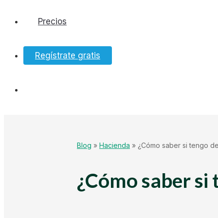
Precios
Software
Regístrate gratis
Bancos
Tesorería
Hacienda
Blog
»
Hacienda
»
¿Cómo saber si tengo d
Ecommerce
¿Cómo saber si
Mundo Startup