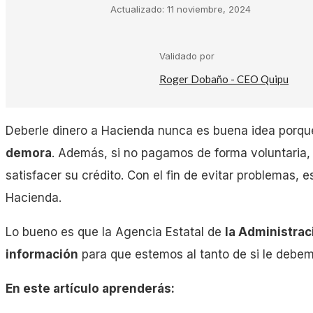
Actualizado:
11 noviembre, 2024
Kit Digital
Validado por
Plantillas Facturación
Roger Dobaño - CEO Quipu
Plantillas Negocio
Deberle dinero a Hacienda nunca es buena idea porque
demora
. Además, si no pagamos de forma voluntaria, 
Asesorías
satisfacer su crédito. Con el fin de evitar problemas,
Hacienda.
Gestorías
Lo bueno es que la Agencia Estatal de
la Administrac
información
para que estemos al tanto de si le debem
Laboral
En este artículo aprenderás:
Empresas