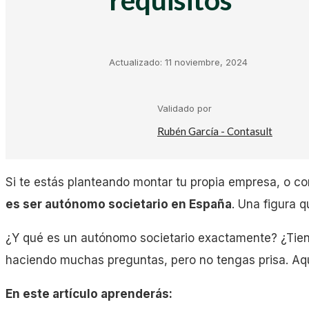
Kit Digital
Plantillas Facturación
Actualizado:
11 noviembre, 2024
Plantillas Negocio
Validado por
Rubén García - Contasult
Asesorías
Si te estás planteando montar tu propia empresa, o co
Gestorías
es ser autónomo societario en España
. Una figura 
¿Y qué es un autónomo societario exactamente? ¿Tien
Laboral
haciendo muchas preguntas, pero no tengas prisa. Aqu
En este artículo aprenderás:
Empresas