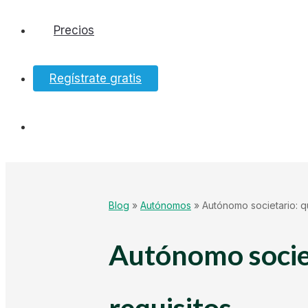
Precios
Software
Regístrate gratis
Bancos
Tesorería
Hacienda
Blog
»
Autónomos
»
Autónomo societario: q
Ecommerce
Autónomo societ
Mundo Startup
requisitos