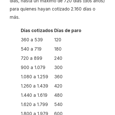
días, hasta un máximo de 720 días (dos años)
para quienes hayan cotizado 2.160 días o
más.
Días cotizados
Días de paro
360 a 539
120
540 a 719
180
720 a 899
240
900 a 1.079
300
1.080 a 1.259
360
1.260 a 1.439
420
1.440 a 1.619
480
1.620 a 1.799
540
1.800 a 1.979
600