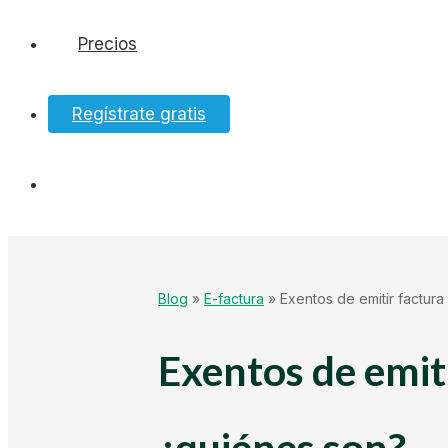
Precios
Software
Regístrate gratis
Bancos
Tesorería
Hacienda
Blog
»
E-factura
»
Exentos de emitir factura
Ecommerce
Exentos de emiti
Mundo Startup
¿quiénes son?