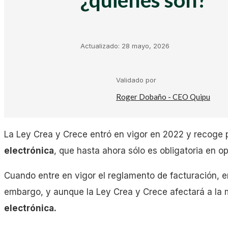
Kit Digital
Plantillas Facturación
Actualizado:
28 mayo, 2026
Plantillas Negocio
Validado por
Roger Dobaño - CEO Quipu
Asesorías
La Ley Crea y Crece entró en vigor en 2022 y recoge p
Gestorías
electrónica
, que hasta ahora sólo es obligatoria en o
Cuando entre en vigor el reglamento de facturación, em
Laboral
embargo, y aunque la Ley Crea y Crece afectará a la
electrónica.
Empresas