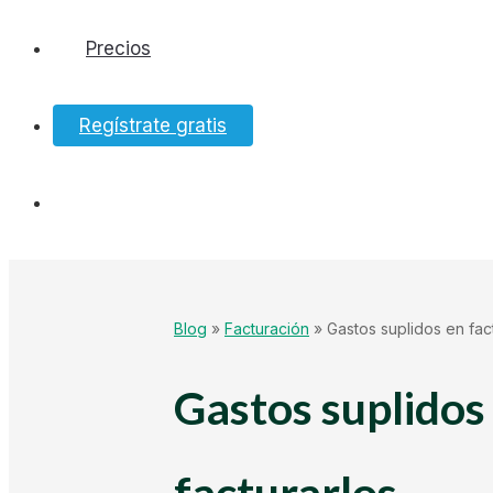
Precios
Software
Regístrate gratis
Bancos
Tesorería
Hacienda
Blog
»
Facturación
»
Gastos suplidos en fac
Ecommerce
Gastos suplidos
Mundo Startup
facturarlos