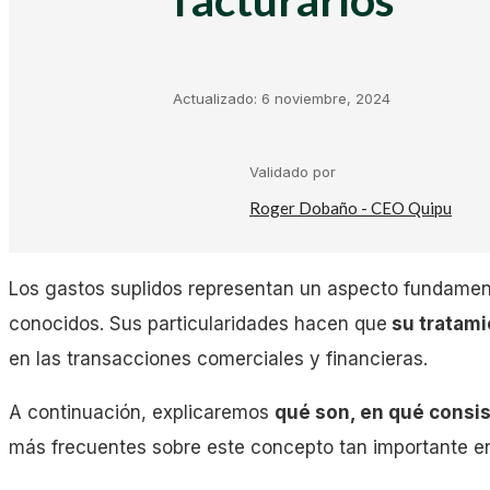
Kit Digital
Plantillas Facturación
Actualizado:
6 noviembre, 2024
Plantillas Negocio
Validado por
Roger Dobaño - CEO Quipu
Asesorías
Los gastos suplidos representan un aspecto fundamen
Gestorías
conocidos. Sus particularidades hacen que
su tratami
en las transacciones comerciales y financieras.
Laboral
A continuación, explicaremos
qué son, en qué consis
más frecuentes sobre este concepto tan importante en
Empresas