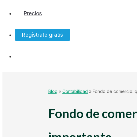
Precios
Software
Regístrate gratis
Bancos
Tesorería
Hacienda
Blog
»
Contabilidad
»
Fondo de comercio: q
Ecommerce
Fondo de comerc
Mundo Startup
importante