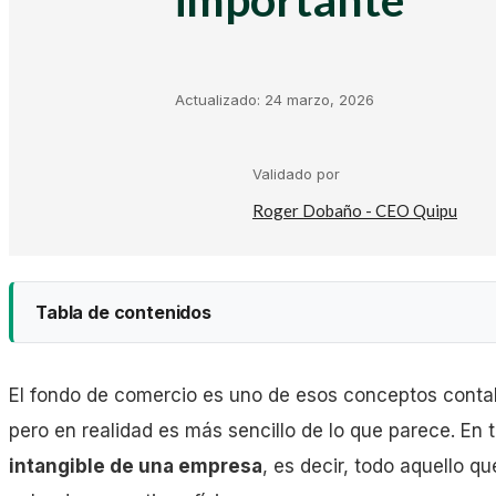
Kit Digital
Plantillas Facturación
Actualizado:
24 marzo, 2026
Plantillas Negocio
Validado por
Roger Dobaño - CEO Quipu
Asesorías
Tabla de contenidos
Gestorías
El fondo de comercio es uno de esos conceptos conta
Laboral
pero en realidad es más sencillo de lo que parece. En
intangible de una empresa
, es decir, todo aquello q
Empresas