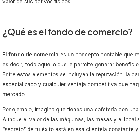
Marca y reputación
valor de sus activos físicos.
Cartera de clientes
Know-how y patentes
¿Qué es el fondo de comercio?
Ubicación estratégica
Red de distribución y proveedores
El
fondo de comercio
es un concepto contable que re
Equipo humano y cultura empresarial
es decir, todo aquello que le permite generar benefici
Licencias, contratos y derechos exclusivos
Entre estos elementos se incluyen la reputación, la ca
especializado y cualquier ventaja competitiva que ha
mercado.
Por ejemplo, imagina que tienes una cafetería con una c
Aunque el valor de las máquinas, las mesas y el local 
“secreto” de tu éxito está en esa clientela constante 