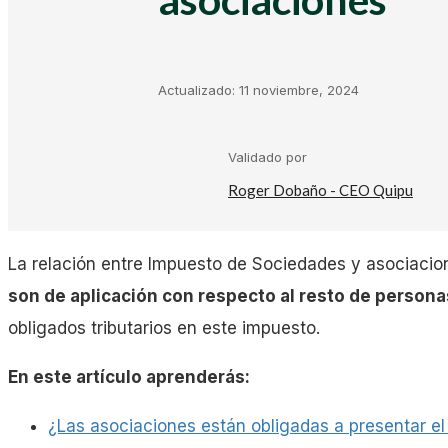
Kit Digital
Plantillas Facturación
Actualizado:
11 noviembre, 2024
Plantillas Negocio
Validado por
Roger Dobaño - CEO Quipu
Asesorías
La relación entre Impuesto de Sociedades y asociacio
Gestorías
son de aplicación con respecto al resto de persona
obligados tributarios en este impuesto.
Laboral
En este artículo aprenderás:
¿Las asociaciones están obligadas a presentar el
Empresas