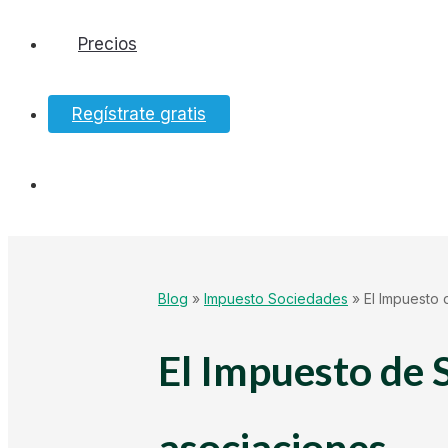
Precios
Software
Regístrate gratis
Bancos
Tesorería
Hacienda
Blog
»
Impuesto Sociedades
»
El Impuesto 
Ecommerce
El Impuesto de 
Mundo Startup
asociaciones