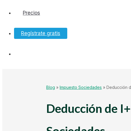
Precios
Software
Regístrate gratis
Bancos
Tesorería
Hacienda
Blog
»
Impuesto Sociedades
»
Deducción d
Ecommerce
Deducción de I+
Mundo Startup
Sociedades