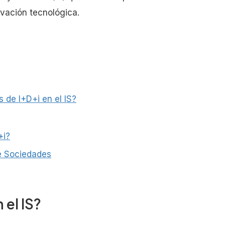
novación tecnológica.
 de I+D+i en el IS?
+i?
e Sociedades
 el IS?