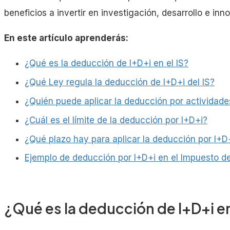
beneficios a invertir en investigación, desarrollo e in
En este artículo aprenderás:
¿Qué es la deducción de I+D+i en el IS?
¿Qué Ley regula la deducción de I+D+i del IS?
¿Quién puede aplicar la deducción por actividades
¿Cuál es el límite de la deducción por I+D+i?
¿Qué plazo hay para aplicar la deducción por I+D
Ejemplo de deducción por I+D+i en el Impuesto d
¿Qué es la deducción de I+D+i en