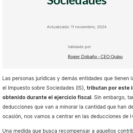
Kit Digital
Plantillas Facturación
Actualizado:
11 noviembre, 2024
Plantillas Negocio
Validado por
Roger Dobaño - CEO Quipu
Asesorías
Las personas jurídicas y demás entidades que tienen l
Gestorías
el Impuesto sobre Sociedades (IS),
tributan por este
obtenido durante el ejercicio fiscal
. Sin embargo, ta
deducciones que van a minorar la cantidad que han de
Laboral
ocasión, nos vamos a centrar en las deducciones de I
Empresas
Una medida que busca recompensar a aquellos contribu