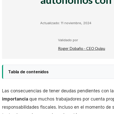
Kit Digital
Plantillas Facturación
Actualizado:
11 noviembre, 2024
Plantillas Negocio
Validado por
Roger Dobaño - CEO Quipu
Asesorías
Tabla de contenidos
Gestorías
Las consecuencias de tener deudas pendientes con la
Laboral
importancia
que muchos trabajadores por cuenta pro
Paso 1: Sede Electrónica de la Seguridad Social
responsabilidades fiscales. Incluso en el momento de 
Empresas
Paso 2: Consulta de deudas y obtención de documento