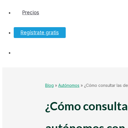
Precios
Software
Regístrate gratis
Bancos
Tesorería
Hacienda
Blog
»
Autónomos
»
¿Cómo consultar las de
Ecommerce
¿Cómo consultar
Mundo Startup
autónomos con l